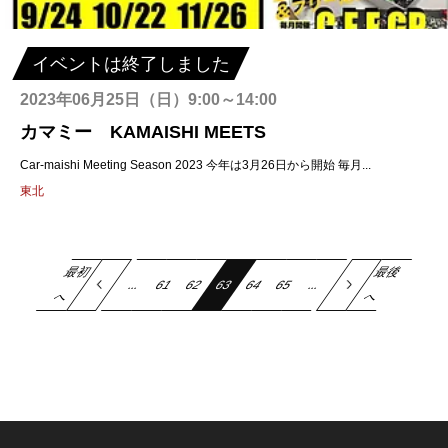
イベントは終了しました
2023年06月25日（日）9:00～14:00
カマミー KAMAISHI MEETS
Car-maishi Meeting Season 2023 今年は3月26日から開始 毎月...
東北
最初
最後
rev
...
61
62
63
Next
64
65
...
へ
へ