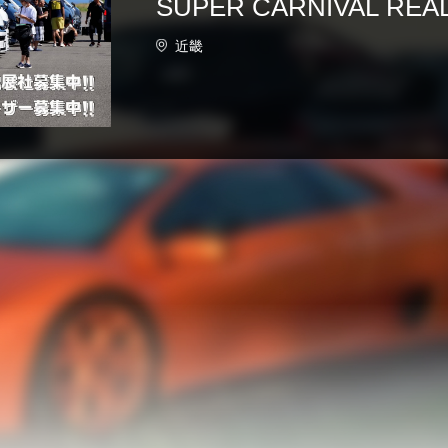
SUPER CARNIVAL R
イランド
近畿