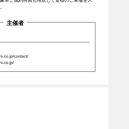
豪華ご成約特典も用意して皆様のご来場をス
。
主催者
s.co.jp/contact/
s.co.jp/