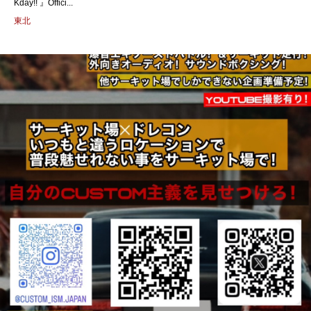
Kday!! 』Offici...
東北