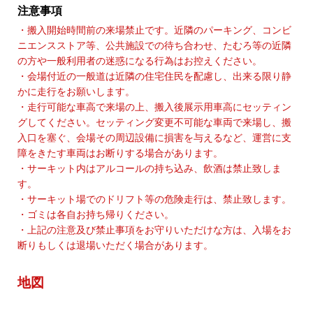
注意事項
・搬入開始時間前の来場禁止です。近隣のパーキング、コンビ
ニエンスストア等、公共施設での待ち合わせ、たむろ等の近隣
の方や一般利用者の迷惑になる行為はお控えください。
・会場付近の一般道は近隣の住宅住民を配慮し、出来る限り静
かに走行をお願いします。
・走行可能な車高で来場の上、搬入後展示用車高にセッティン
グしてください。セッティング変更不可能な車両で来場し、搬
入口を塞ぐ、会場その周辺設備に損害を与えるなど、運営に支
障をきたす車両はお断りする場合があります。
・サーキット内はアルコールの持ち込み、飲酒は禁止致しま
す。
・サーキット場でのドリフト等の危険走行は、禁止致します。
・ゴミは各自お持ち帰りください。
・上記の注意及び禁止事項をお守りいただけな方は、入場をお
断りもしくは退場いただく場合があります。
地図