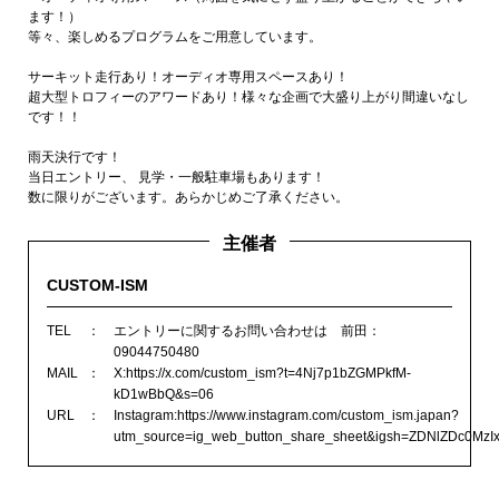
ます！）
等々、楽しめるプログラムをご用意しています。
サーキット走行あり！オーディオ専用スペースあり！
超大型トロフィーのアワードあり！様々な企画で大盛り上がり間違いなし
です！！
雨天決行です！
当日エントリー、 見学・一般駐車場もあります！
数に限りがございます。あらかじめご了承ください。
主催者
CUSTOM-ISM
TEL
エントリーに関するお問い合わせは 前田：
09044750480
MAIL
X:https://x.com/custom_ism?t=4Nj7p1bZGMPkfM-
kD1wBbQ&s=06
URL
Instagram:https://www.instagram.com/custom_ism.japan?
utm_source=ig_web_button_share_sheet&igsh=ZDNlZDc0Mz