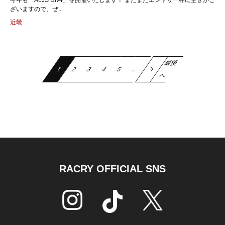
今年も「ALJS Div4」を開催いたします！ まだまだエントリー枠に空きがご
ざいますので、ぜ...
近畿
最後
1
2
3
Next
4
5
...
へ
RACRY OFFICIAL SNS