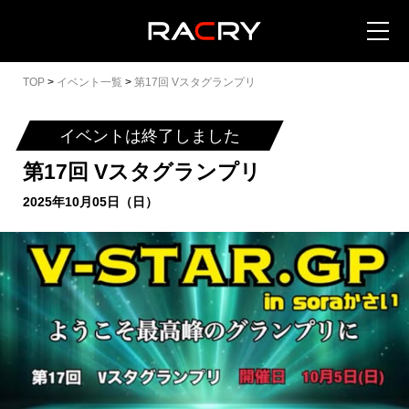
TOP
>
イベント一覧
>
第17回 Vスタグランプリ
イベントは終了しました
第17回 Vスタグランプリ
カートを見る (
0
)
2025年10月05日（日）
イベントを地域から探す
イベントを日程から探す
全てのイベントを見る