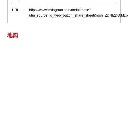
URL
https://www.instagram.com/metokibase?
utm_source=ig_web_button_share_sheet&igsh=ZDNlZDc0Mz
地図