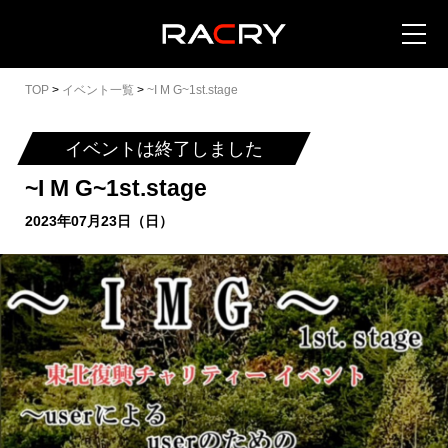
TOP
>
イベント一覧
>
~I M G~1st.stage
イベントは終了しました
~I M G~1st.stage
カートを見る (
0
)
2023年07月23日（日）
イベントを地域から探す
イベントを日程から探す
全てのイベントを見る