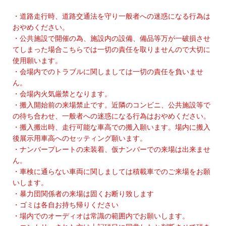
・道路走行時、道路交通法を守り一般者への迷惑になる行為は
おやめください。
・公共施設で開催の為、施設内の設備、備品等万が一破損させ
てしまった場合こちらでは一切の責任を取りませんので大切に
使用願います。
・会場内でのトラブルに関しましては一切の責任を負いませ
ん。
・会場内火気厳禁となります。
・搬入開始前の来場禁止です。近隣のコンビニ、公共施設等で
の待ち合わせ、一般者への迷惑になる行為はおやめください。
・搬入搬出時、走行可能な車高での搬入願います。場内に搬入
後展示用車高へのセッティング願います。
・ナンバープレートの未装着、仮ナンバーでの来場は出来ませ
ん。
・車検に通らない車両に関しましては積載車でのご来場をお願
いします。
・暴力団関係者の来場は固くお断り致します
・ゴミは各自お持ち帰りください
・場内でのオーディオは常識の範囲内でお願いします。