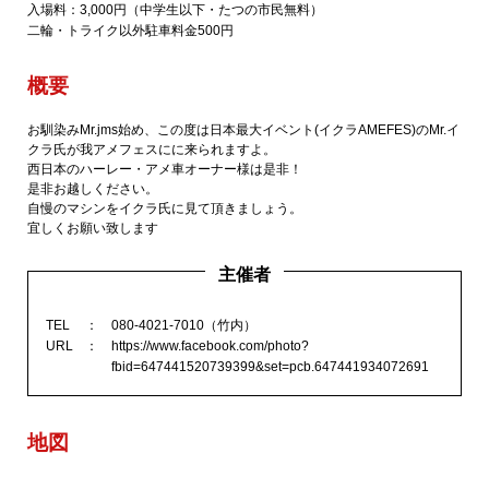
入場料：3,000円（中学生以下・たつの市民無料）
二輪・トライク以外駐車料金500円
概要
お馴染みMr.jms始め、この度は日本最大イベント(イクラAMEFES)のMr.イ
クラ氏が我アメフェスにに来られますよ。
西日本のハーレー・アメ車オーナー様は是非！
是非お越しください。
自慢のマシンをイクラ氏に見て頂きましょう。
宜しくお願い致します
主催者
TEL
080-4021-7010（竹内）
URL
https://www.facebook.com/photo?
fbid=647441520739399&set=pcb.647441934072691
地図