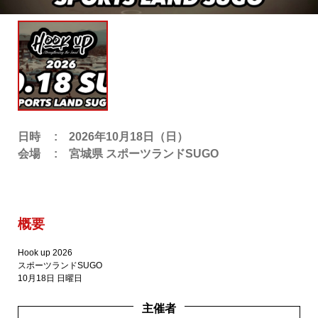
主催者様向けサービス
イベントレポート
ショート動画
日時
2026年10月18日（日）
会場
宮城県 スポーツランドSUGO
新規会員登録
ログイン
概要
Hook up 2026
スポーツランドSUGO
10月18日 日曜日
主催者