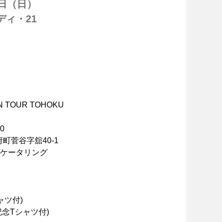
5日（日）
ディ・21
主催者様向けサービス
イベントレポート
ショート動画
PAN TOUR TOHOKU
0
新規会員登録
町菅谷字舘40-1
ケータリング
ログイン
ャツ付)
記念Tシャツ付)